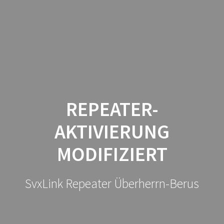
FM
Zum
Inhalt
Repeater
springen
DBØVKS
REPEATER-
AKTIVIERUNG
MODIFIZIERT
SvxLink Repeater Überherrn-Berus