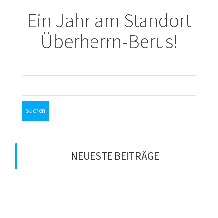
Ein Jahr am Standort
Überherrn-Berus!
Suchen
nach:
NEUESTE BEITRÄGE
Tipps und Tricks mit den DTMF-Steuercodes
Verschiebung der Ausstrahlung des Nord-Ostsee-
Rundspruchs