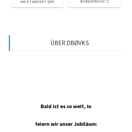
RUNDSPRUCH
AM STANDORT QRV
ÜBER DBØVKS
QTH: Überherrn-Berus
Locator: JN39IG
QRG: 438,650 MHz (-7,6 MHz)
Echolink-Node: 365144
Bald ist es so weit, in
feiern wir unser Jubiläum: