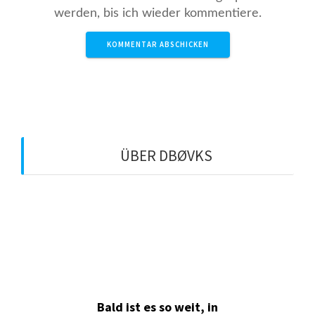
werden, bis ich wieder kommentiere.
ÜBER DBØVKS
QTH: Überherrn-Berus
Locator: JN39IG
QRG: 438,650 MHz (-7,6 MHz)
Echolink-Node: 365144
Bald ist es so weit, in