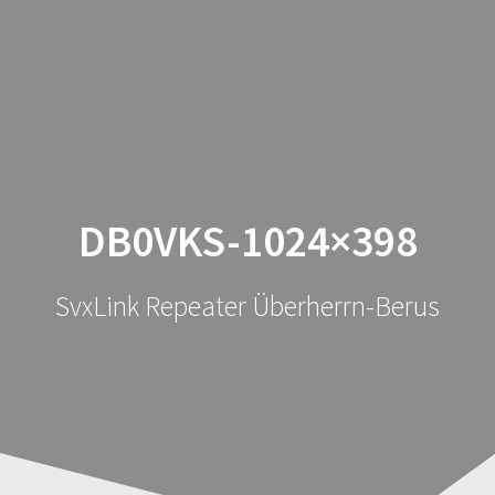
FM
Zum
Inhalt
Repeater
springen
DBØVKS
DB0VKS-1024×398
SvxLink Repeater Überherrn-Berus