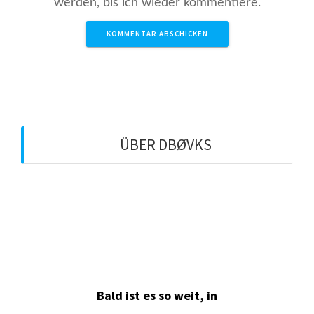
werden, bis ich wieder kommentiere.
ÜBER DBØVKS
QTH: Überherrn-Berus
Locator: JN39IG
QRG: 438,650 MHz (-7,6 MHz)
Echolink-Node: 365144
Bald ist es so weit, in