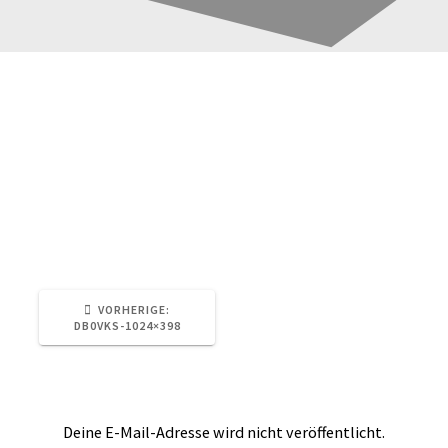
DB0VKS-1024×398
Beitragsnavigation
DG9VH
30. Dezember 2019
0
VORHERIGER
VORHERIGE:
BEITRAG:
DB0VKS-1024×398
Schreibe einen Kommentar
Deine E-Mail-Adresse wird nicht veröffentlicht.